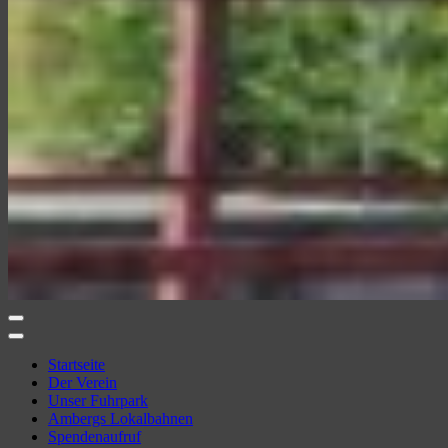
Amberger Kaolinbahn e.V.
Ambergs Eisenbahnerlebnis
Startseite
Der Verein
Unser Fuhrpark
Ambergs Lokalbahnen
Spendenaufruf