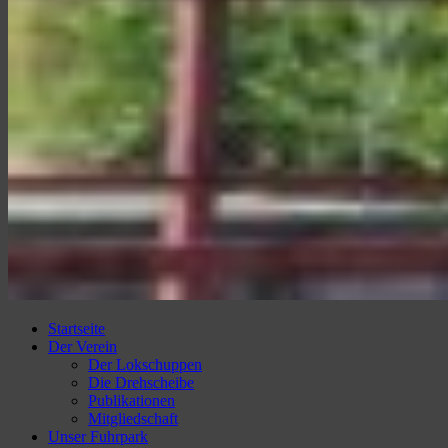
Amberger Kaolinbahn e.V.
Ambergs Eisenbahnerlebnis
Startseite
Der Verein
Der Lokschuppen
Die Drehscheibe
Publikationen
Mitgliedschaft
Unser Fuhrpark