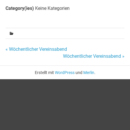
Category(ies)
Keine Kategorien
Beitragsnavigation
« Wöchentlicher Vereinsabend
Wöchentlicher Vereinsabend »
Erstellt mit
WordPress
und
Merlin
.