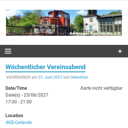
Zum
Inhalt
springen
Ambergs Eisenbahnerlebnis
Amberger
Kaolinbahn
Wöchentlicher Vereinsabend
e.V.
Veröffentlicht am
23. Juni 2027
von
Sebastian
Date/Time
Karte nicht verfügbar
Date(s) - 23/06/2027
17:00 - 21:00
Location
AKB-Gelände