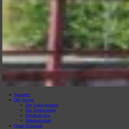
Amberger Kaolinbahn e.V.
Ambergs Eisenbahnerlebnis
Startseite
Der Verein
Der Lokschuppen
Die Drehscheibe
Publikationen
Mitgliedschaft
Unser Fuhrpark