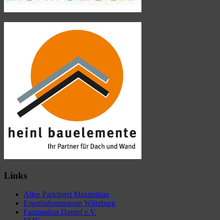
Links
Allee Parkhotel Maximilian
Eisenbahnmuseum Würzburg
Faszination Dampf e.V.