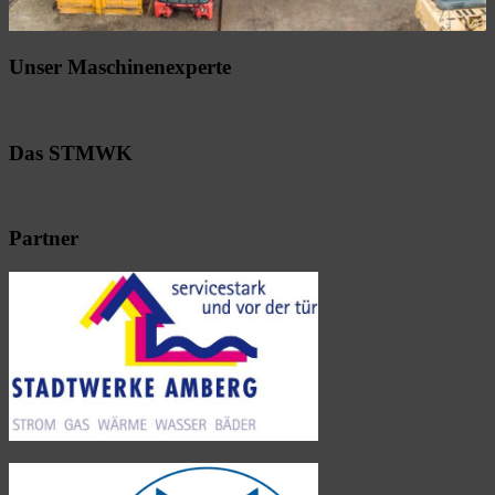
Unser Maschinenexperte
Das STMWK
Partner