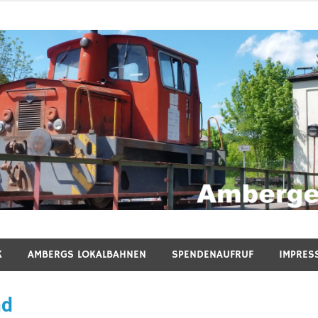
n e.V.
K
AMBERGS LOKALBAHNEN
SPENDENAUFRUF
IMPRES
nd