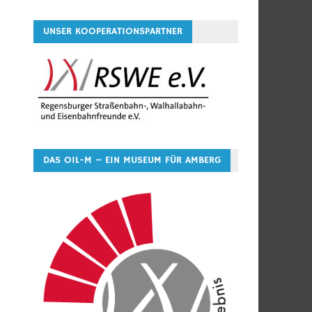
UNSER KOOPERATIONSPARTNER
DAS OIL-M – EIN MUSEUM FÜR AMBERG