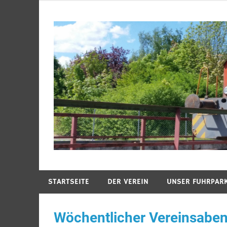
Zum
Inhalt
springen
Ambergs Eisenbahnerlebnis
Amberger Kaolinbah
STARTSEITE
DER VEREIN
UNSER FUHRPAR
Wöchentlicher Vereinsabe