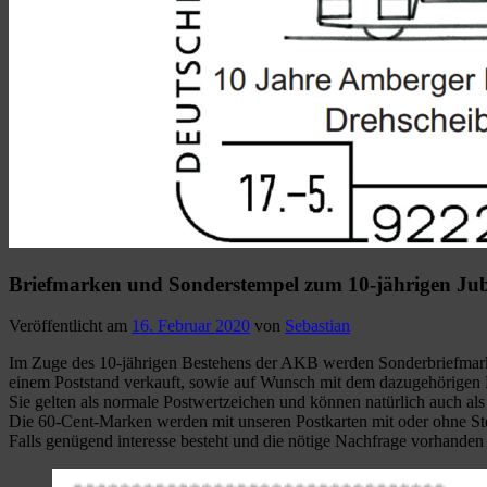
Briefmarken und Sonderstempel zum 10-jährigen Ju
Veröffentlicht am
16. Februar 2020
von
Sebastian
Im Zuge des 10-jährigen Bestehens der AKB werden Sonderbriefmarke
einem Poststand verkauft, sowie auf Wunsch mit dem dazugehörigen Er
Sie gelten als normale Postwertzeichen und können natürlich auch a
Die 60-Cent-Marken werden mit unseren Postkarten mit oder ohne St
Falls genügend interesse besteht und die nötige Nachfrage vorhanden 