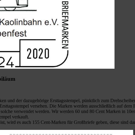
biläum
n und der dazugehörige Ersttagsstempel, pünktlich zum Drehscheiben
sttagsstempel versehen. Die Marken werden ausschließlich auf dem Fest
ls solche verwendet werden. Wir werden 60 und 80 Cent Marken in 10er
empel verkauft.
ist, wird es auch 155 Cent-Marken für Großbriefe geben, diese sind dan