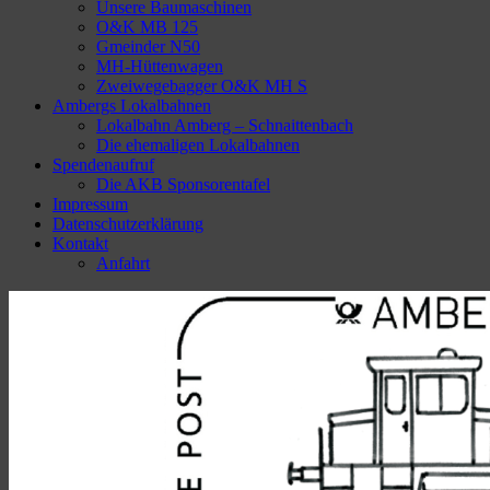
Unsere Baumaschinen
O&K MB 125
Gmeinder N50
MH-Hüttenwagen
Zweiwegebagger O&K MH S
Ambergs Lokalbahnen
Lokalbahn Amberg – Schnaittenbach
Die ehemaligen Lokalbahnen
Spendenaufruf
Die AKB Sponsorentafel
Impressum
Datenschutzerklärung
Kontakt
Anfahrt