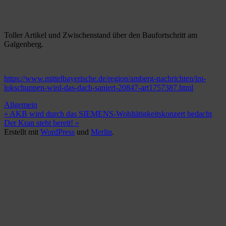
Toller Artikel und Zwischenstand über den Baufortschritt am
Galgenberg.
https://www.mittelbayerische.de/region/amberg-nachrichten/im-
lokschuppen-wird-das-dach-saniert-20847-art1757387.html
Allgemein
Beitragsnavigation
« AKB wird durch das SIEMENS-Wohltätigkeitskonzert bedacht
Der Kran steht bereit! »
Erstellt mit
WordPress
und
Merlin
.