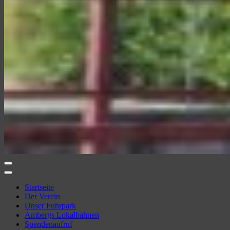
Amberger Kaolinbahn e.V.
Ambergs Eisenbahnerlebnis
Startseite
Der Verein
Unser Fuhrpark
Ambergs Lokalbahnen
Spendenaufruf