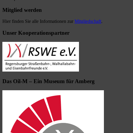
Mitglied werden
Hier finden Sie alle Informationen zur
Mitgliedschaft
.
Unser Kooperationspartner
Das Oil-M – Ein Museum für Amberg