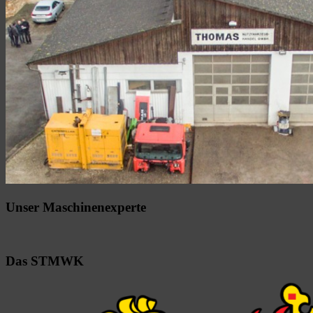
Unser Maschinenexperte
Das STMWK