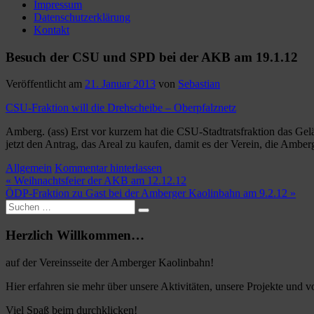
Impressum
Datenschutzerklärung
Kontakt
Besuch der CSU und SPD bei der AKB am 19.1.12
Veröffentlicht am
21. Januar 2013
von
Sebastian
CSU-Fraktion will die Drehscheibe – Oberpfalznetz
Amberg. (ass) Erst vor kurzem hat die CSU-Stadtratsfraktion das Gel
jetzt den Antrag, das Areal zu kaufen, damit es der Verein, die Ambe
Allgemein
Kommentar hinterlassen
Beitragsnavigation
« Weihnachtsfeier der AKB am 12.12.12
ÖDP-Fraktion zu Gast bei der Amberger Kaolinbahn am 9.2.12 »
Suche
nach:
Herzlich Willkommen…
auf der Vereinsseite der Amberger Kaolinbahn!
Hier erfahren sie mehr über unsere Aktivitäten, unsere Projekte und
Viel Spaß beim durchklicken!