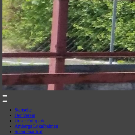
Amberger Kaolinbahn e.V.
Ambergs Eisenbahnerlebnis
Startseite
Der Verein
Unser Fuhrpark
Ambergs Lokalbahnen
Spendenaufruf