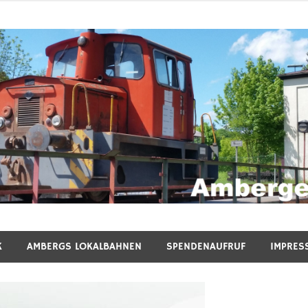
n e.V.
K
AMBERGS LOKALBAHNEN
SPENDENAUFRUF
IMPRES