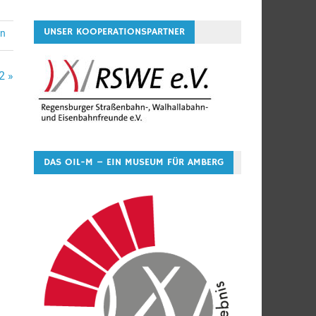
UNSER KOOPERATIONSPARTNER
en
2 »
DAS OIL-M – EIN MUSEUM FÜR AMBERG