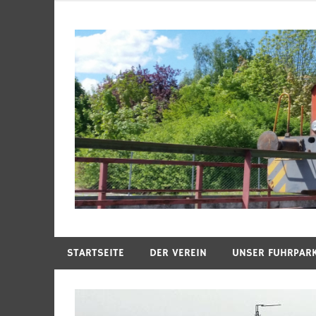
Zum
Inhalt
springen
Ambergs Eisenbahnerlebnis
Amberger Kaolinbah
STARTSEITE
DER VEREIN
UNSER FUHRPAR