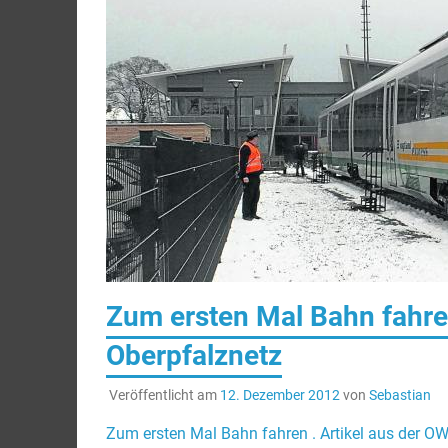
Zum ersten Mal Bahn fahren
Oberpfalznetz
Veröffentlicht am
12. Dezember 2012
von
Sebastian
Zum ersten Mal Bahn fahren . Artikel aus der O