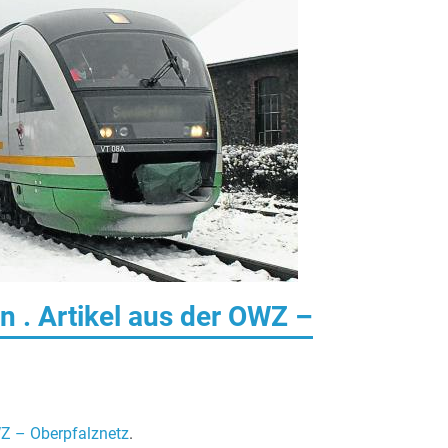
 . Artikel aus der OWZ –
WZ – Oberpfalznetz
.